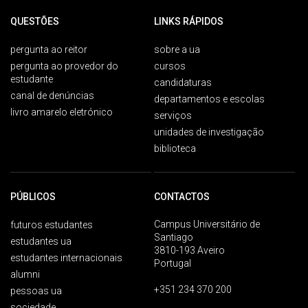
QUESTÕES
LINKS RÁPIDOS
pergunta ao reitor
sobre a ua
pergunta ao provedor do
cursos
estudante
candidaturas
canal de denúncias
departamentos e escolas
livro amarelo eletrónico
serviços
unidades de investigação
biblioteca
PÚBLICOS
CONTACTOS
Campus Universitário de
futuros estudantes
Santiago
estudantes ua
3810-193 Aveiro
estudantes internacionais
Portugal
alumni
+351 234 370 200
pessoas ua
sociedade