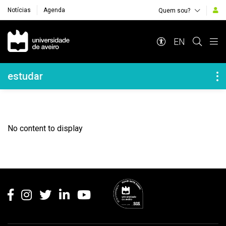
Notícias
Agenda
Quem sou?
Navegação Principal
EN
Navegação Lateral
estudar
No content to display
Rodapé