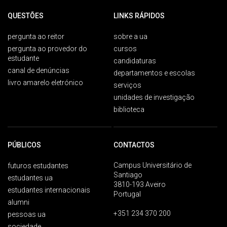
QUESTÕES
LINKS RÁPIDOS
pergunta ao reitor
sobre a ua
pergunta ao provedor do
cursos
estudante
candidaturas
canal de denúncias
departamentos e escolas
livro amarelo eletrónico
serviços
unidades de investigação
biblioteca
PÚBLICOS
CONTACTOS
Campus Universitário de
futuros estudantes
Santiago
estudantes ua
3810-193 Aveiro
estudantes internacionais
Portugal
alumni
+351 234 370 200
pessoas ua
sociedade