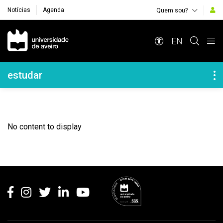
Notícias
Agenda
Quem sou?
Navegação Principal
EN
Navegação Lateral
estudar
No content to display
Rodapé