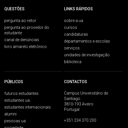
QUESTÕES
LINKS RÁPIDOS
pergunta ao reitor
sobre a ua
pergunta ao provedor do
cursos
estudante
candidaturas
canal de denúncias
departamentos e escolas
livro amarelo eletrónico
serviços
unidades de investigação
biblioteca
PÚBLICOS
CONTACTOS
Campus Universitário de
futuros estudantes
Santiago
estudantes ua
3810-193 Aveiro
estudantes internacionais
Portugal
alumni
+351 234 370 200
pessoas ua
sociedade