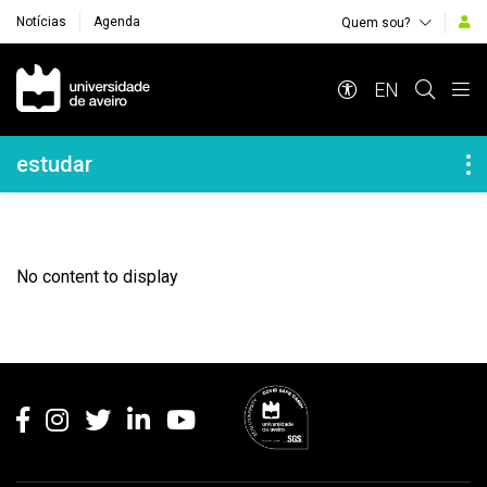
Notícias
Agenda
Quem sou?
Navegação Principal
EN
Navegação Lateral
estudar
No content to display
Rodapé