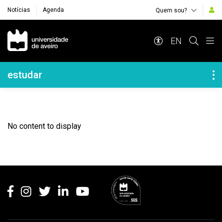
Notícias
Agenda
Quem sou?
Navegação Principal
EN
Navegação Lateral
estudar
No content to display
Rodapé