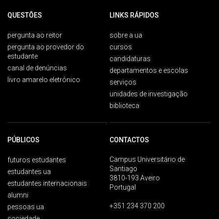
QUESTÕES
LINKS RÁPIDOS
pergunta ao reitor
sobre a ua
pergunta ao provedor do
cursos
estudante
candidaturas
canal de denúncias
departamentos e escolas
livro amarelo eletrónico
serviços
unidades de investigação
biblioteca
PÚBLICOS
CONTACTOS
Campus Universitário de
futuros estudantes
Santiago
estudantes ua
3810-193 Aveiro
estudantes internacionais
Portugal
alumni
+351 234 370 200
pessoas ua
sociedade