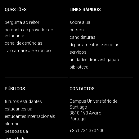
QUESTÕES
LINKS RÁPIDOS
pergunta ao reitor
sobre a ua
pergunta ao provedor do
cursos
estudante
candidaturas
canal de denúncias
departamentos e escolas
livro amarelo eletrónico
serviços
unidades de investigação
biblioteca
PÚBLICOS
CONTACTOS
Campus Universitário de
futuros estudantes
Santiago
estudantes ua
3810-193 Aveiro
estudantes internacionais
Portugal
alumni
+351 234 370 200
pessoas ua
sociedade