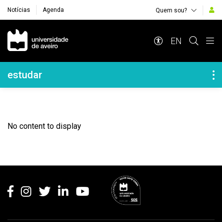
Notícias
Agenda
Quem sou?
Navegação Principal
EN
Navegação Lateral
estudar
No content to display
Rodapé