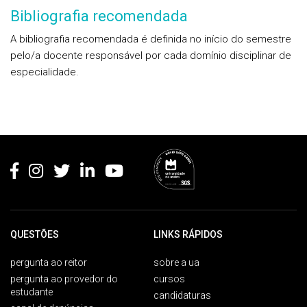
Bibliografia recomendada
A bibliografia recomendada é definida no início do semestre
pelo/a docente responsável por cada domínio disciplinar de
especialidade.
Rodapé
QUESTÕES
LINKS RÁPIDOS
pergunta ao reitor
sobre a ua
pergunta ao provedor do
cursos
estudante
candidaturas