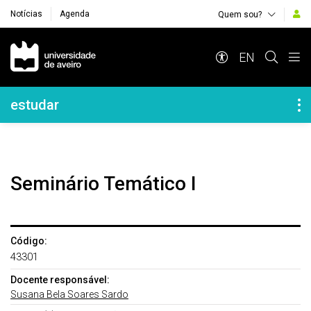
Notícias
Agenda
Quem sou?
Navegação Principal
EN
Navegação Lateral
estudar
Seminário Temático I
Código:
43301
Docente responsável:
Susana Bela Soares Sardo