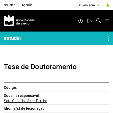
Notícias
Agenda
Quem sou?
Navegação Principal
EN
Navegação Lateral
estudar
Tese de Doutoramento
Código:
Docente responsável:
Sara Carvalho Aires Pereira
Idioma(s) de lecionação: