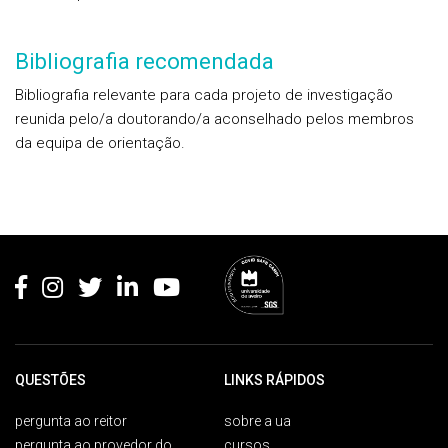
Bibliografia recomendada
Bibliografia relevante para cada projeto de investigação
reunida pelo/a doutorando/a aconselhado pelos membros
da equipa de orientação.
Rodapé
QUESTÕES
LINKS RÁPIDOS
pergunta ao reitor
sobre a ua
pergunta ao provedor do
cursos