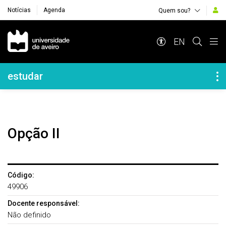
Notícias
Agenda
Quem sou?
Navegação Principal
EN
Navegação Lateral
estudar
Opção II
Código:
49906
Docente responsável:
Não definido