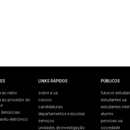
ES
LINKS RÁPIDOS
PÚBLICOS
 ao reitor
sobre a ua
futuros estudan
a ao provedor do
cursos
estudantes ua
te
candidaturas
estudantes inte
e denúncias
departamentos e escolas
alumni
arelo eletrónico
serviços
pessoas ua
unidades de investigação
sociedade