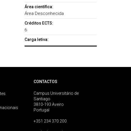
Área científica:
Área Desconhecida
Créditos ECTS:
6
Carga letiva:
CONTACTOS
Campus Universitário de
tes
Santiago
3810-193 Aveiro
rnacionais
Portugal
+351 234 370 200