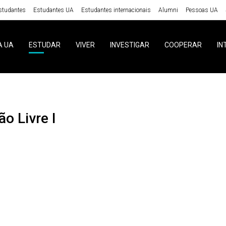
studantes
Estudantes UA
Estudantes internacionais
Alumni
Pessoas UA
A UA
ESTUDAR
VIVER
INVESTIGAR
COOPERAR
IN
ão Livre I