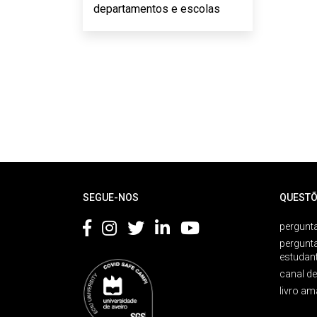
departamentos e escolas
Rodapé
SEGUE-NOS
QUESTÕ
pergunta
pergunt
estudan
canal d
livro am