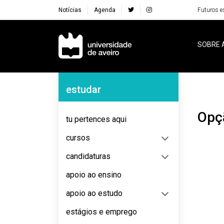
Notícias
Agenda
Futuros e
Navegação Principal
SOBRE 
Navegação Lateral
estudar
Opç
tu pertences aqui
cursos
candidaturas
apoio ao ensino
apoio ao estudo
estágios e emprego