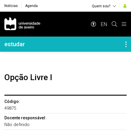
Notícias
Agenda
Quem sou?
Navegação Principal
EN
Navegação Lateral
estudar
Opção Livre I
Código:
49875
Docente responsável:
Não definido