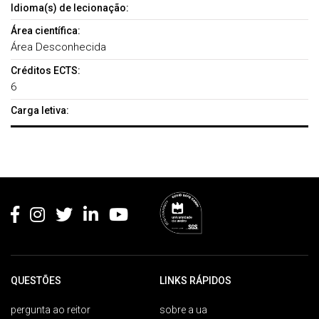
Idioma(s) de lecionação:
Área científica:
Área Desconhecida
Créditos ECTS:
6
Carga letiva:
Rodapé
QUESTÕES
LINKS RÁPIDOS
pergunta ao reitor
sobre a ua