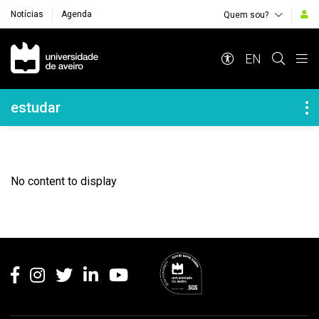
Notícias
Agenda
Quem sou?
Navegação Principal
EN
Navegação Lateral
estudar
No content to display
Rodapé