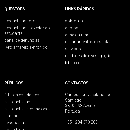
QUESTÕES
LINKS RÁPIDOS
pergunta ao reitor
sobre a ua
pergunta ao provedor do
cursos
estudante
candidaturas
canal de denúncias
departamentos e escolas
livro amarelo eletrónico
serviços
unidades de investigação
biblioteca
PÚBLICOS
CONTACTOS
Campus Universitário de
futuros estudantes
Santiago
estudantes ua
3810-193 Aveiro
estudantes internacionais
Portugal
alumni
+351 234 370 200
pessoas ua
sociedade