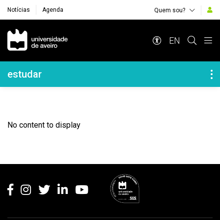
Notícias
Agenda
Quem sou?
Navegação Principal
EN
Navegação Lateral
estudar
No content to display
Rodapé