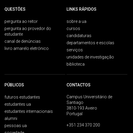
QUESTÕES
LINKS RÁPIDOS
pergunta ao reitor
sobre a ua
pergunta ao provedor do
cursos
estudante
candidaturas
canal de denúncias
departamentos e escolas
livro amarelo eletrónico
serviços
unidades de investigação
biblioteca
PÚBLICOS
CONTACTOS
Campus Universitário de
futuros estudantes
Santiago
estudantes ua
3810-193 Aveiro
estudantes internacionais
Portugal
alumni
+351 234 370 200
pessoas ua
sociedade