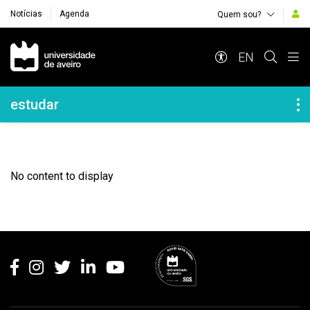
Notícias
Agenda
Quem sou?
Navegação Principal
EN
Navegação Lateral
estudar
No content to display
Rodapé