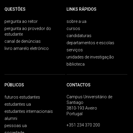
QUESTÕES
LINKS RÁPIDOS
pergunta ao reitor
sobre a ua
pergunta ao provedor do
cursos
estudante
candidaturas
canal de denúncias
departamentos e escolas
livro amarelo eletrónico
serviços
unidades de investigação
biblioteca
PÚBLICOS
CONTACTOS
Campus Universitário de
futuros estudantes
Santiago
estudantes ua
3810-193 Aveiro
estudantes internacionais
Portugal
alumni
+351 234 370 200
pessoas ua
sociedade