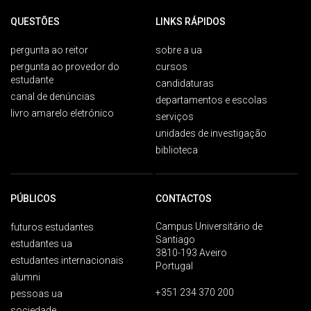
QUESTÕES
LINKS RÁPIDOS
pergunta ao reitor
sobre a ua
pergunta ao provedor do
cursos
estudante
candidaturas
canal de denúncias
departamentos e escolas
livro amarelo eletrónico
serviços
unidades de investigação
biblioteca
PÚBLICOS
CONTACTOS
Campus Universitário de
futuros estudantes
Santiago
estudantes ua
3810-193 Aveiro
estudantes internacionais
Portugal
alumni
+351 234 370 200
pessoas ua
sociedade