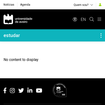
Notícias
Agenda
Quem sou?
Navegação Principal
EN
Navegação Lateral
estudar
No content to display
Rodapé