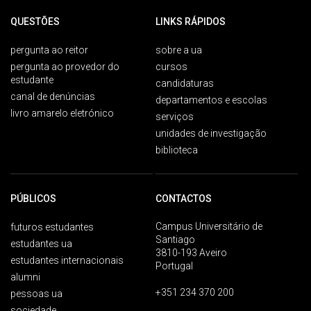
QUESTÕES
LINKS RÁPIDOS
pergunta ao reitor
sobre a ua
pergunta ao provedor do
cursos
estudante
candidaturas
canal de denúncias
departamentos e escolas
livro amarelo eletrónico
serviços
unidades de investigação
biblioteca
PÚBLICOS
CONTACTOS
Campus Universitário de
futuros estudantes
Santiago
estudantes ua
3810-193 Aveiro
estudantes internacionais
Portugal
alumni
+351 234 370 200
pessoas ua
sociedade