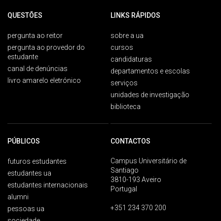
QUESTÕES
LINKS RÁPIDOS
pergunta ao reitor
sobre a ua
pergunta ao provedor do
cursos
estudante
candidaturas
canal de denúncias
departamentos e escolas
livro amarelo eletrónico
serviços
unidades de investigação
biblioteca
PÚBLICOS
CONTACTOS
Campus Universitário de
futuros estudantes
Santiago
estudantes ua
3810-193 Aveiro
estudantes internacionais
Portugal
alumni
+351 234 370 200
pessoas ua
sociedade