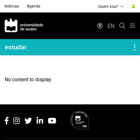
Notícias
Agenda
Quem sou?
Navegação Principal
EN
Navegação Lateral
estudar
No content to display
Rodapé