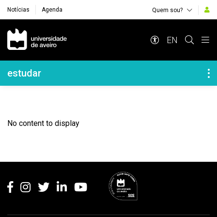
Notícias
Agenda
Quem sou?
Navegação Principal
EN
Navegação Lateral
estudar
No content to display
Rodapé