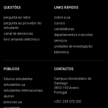
QUESTÕES
LINKS RÁPIDOS
pergunta ao reitor
sobre a ua
pergunta ao provedor do
cursos
estudante
candidaturas
canal de denúncias
departamentos e escolas
livro amarelo eletrónico
serviços
unidades de investigação
biblioteca
PÚBLICOS
CONTACTOS
Campus Universitário de
futuros estudantes
Santiago
estudantes ua
3810-193 Aveiro
estudantes internacionais
Portugal
alumni
+351 234 370 200
pessoas ua
sociedade