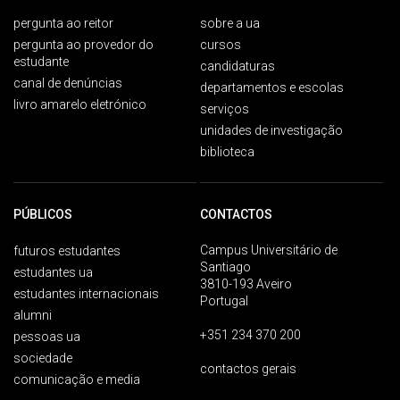
pergunta ao reitor
sobre a ua
pergunta ao provedor do
cursos
estudante
candidaturas
canal de denúncias
departamentos e escolas
livro amarelo eletrónico
serviços
unidades de investigação
biblioteca
PÚBLICOS
CONTACTOS
Campus Universitário de
futuros estudantes
Santiago
estudantes ua
3810-193 Aveiro
estudantes internacionais
Portugal
alumni
+351 234 370 200
pessoas ua
sociedade
contactos gerais
comunicação e media