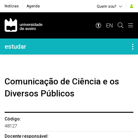
Notícias
Agenda
Quem sou?
Navegação Principal
EN
Navegação Lateral
estudar
Comunicação de Ciência e os
Diversos Públicos
Código:
48127
Docente responsável: