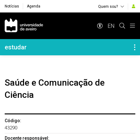
Notícias
Agenda
Quem sou?
Navegação Principal
EN
Navegação Lateral
estudar
Saúde e Comunicação de
Ciência
Código:
43290
Docente responsável: