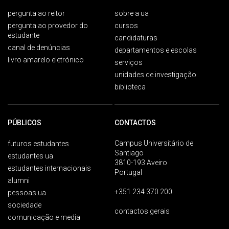
pergunta ao reitor
sobre a ua
pergunta ao provedor do
cursos
estudante
candidaturas
canal de denúncias
departamentos e escolas
livro amarelo eletrónico
serviços
unidades de investigação
biblioteca
PÚBLICOS
CONTACTOS
Campus Universitário de
futuros estudantes
Santiago
estudantes ua
3810-193 Aveiro
estudantes internacionais
Portugal
alumni
+351 234 370 200
pessoas ua
sociedade
contactos gerais
comunicação e media