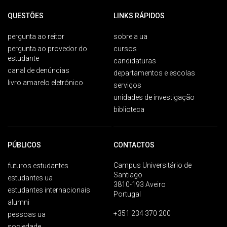
QUESTÕES
LINKS RÁPIDOS
pergunta ao reitor
sobre a ua
pergunta ao provedor do
cursos
estudante
candidaturas
canal de denúncias
departamentos e escolas
livro amarelo eletrónico
serviços
unidades de investigação
biblioteca
PÚBLICOS
CONTACTOS
Campus Universitário de
futuros estudantes
Santiago
estudantes ua
3810-193 Aveiro
estudantes internacionais
Portugal
alumni
+351 234 370 200
pessoas ua
sociedade