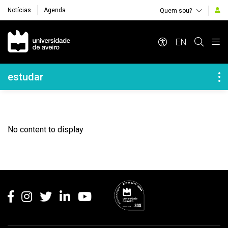
Notícias
Agenda
Quem sou?
Navegação Principal
EN
Navegação Lateral
estudar
No content to display
Rodapé