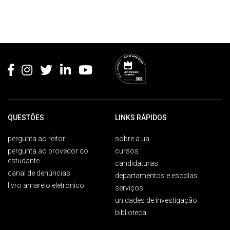
Rodapé
QUESTÕES
LINKS RÁPIDOS
pergunta ao reitor
sobre a ua
pergunta ao provedor do
cursos
estudante
candidaturas
canal de denúncias
departamentos e escolas
livro amarelo eletrónico
serviços
unidades de investigação
biblioteca