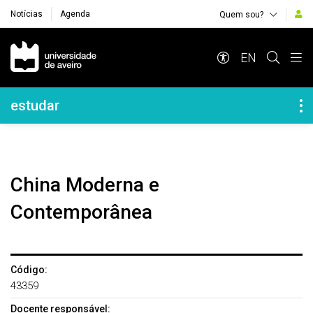
Notícias
Agenda
Quem sou?
Navegação Principal
EN
Navegação Lateral
estudar
China Moderna e
Contemporânea
Código:
43359
Docente responsável: