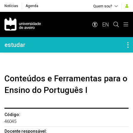
Notícias
Agenda
Quem sou?
Navegação Principal
EN
Navegação Lateral
estudar
Conteúdos e Ferramentas para o
Ensino do Português I
Código:
46045
Docente responsável: