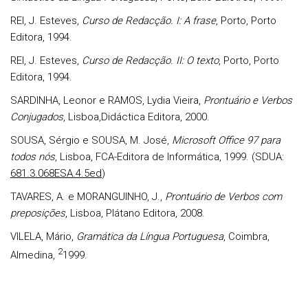
REI, J. Esteves,
Curso de Redacção. I: A frase
, Porto, Porto
Editora, 1994.
REI, J. Esteves,
Curso de Redacção. II: O texto
, Porto, Porto
Editora, 1994.
SARDINHA, Leonor e RAMOS, Lydia Vieira,
Prontuário e Verbos
Conjugados
, Lisboa,Didáctica Editora, 2000.
SOUSA, Sérgio e SOUSA, M. José,
Microsoft Office 97 para
todos nós
, Lisboa, FCA-Editora de Informática, 1999. (SDUA:
681.3.068ESA.4.5ed
)
TAVARES, A. e MORANGUINHO, J.,
Prontuário de Verbos com
preposições
, Lisboa, Plátano Editora, 2008.
VILELA, Mário,
Gramática da Língua Portuguesa
, Coimbra,
2
Almedina,
1999.