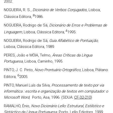
2002.
NOGUEIRA, R. S.,
Dicionário de Verbos Conjugados
, Lisboa,
8
Clássica Editora,
1986.
NOGUEIRA, Rodrigo de Sá,
Dicionário de Erros e Problemas de
4
Linguagem
, Lisboa, Clássica Editora,
1995.
NOGUEIRA, Rodrigo de Sá,
Guia Alfabético de Pontuação
,
Lisboa, Clássica Editora, 1989.
PERES, João e MÓIA, Telmo,
Áreas Críticas da Língua
Portuguesa
, Lisboa, Caminho, 1995.
PINTO, J. C. Pinto,
Novo Prontuário Ortográfico
, Lisboa, Plátano
6
Editora,
2005.
PINTO, Manuel Luís da Silva,
Processamento de texto por via
informática : escrita e organização de textos em computador: o
Microsoft Word
, Porto, Asa, 1996. (SDUA:
CF-32-210
)
RAMALHO, Énio,
Novo Dicionário Lello: Estrutural, Estilístico e
Sintáctico da Língua Portuguesa
, Porto, Lello Ediotres, 1999.