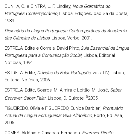
CUNHA, C. e CINTRA, L. F. Lindley,
Nova Gramática do
Português Contemporâneo
, Lisboa, EdiçõesJoão Sá da Costa,
1984.
Dicionário da Língua Portuguesa Contemporânea da Academia
das Ciências de Lisboa
, Lisboa, Verbo, 2001.
ESTRELA, Edite e Correia, David Pinto,
Guia Essencial da Língua
Portuguesa para a Comunicação Social
, Lisboa, Editorial
Notícias, 1994.
ESTRELA, Edite,
Dúvidas do Falar Português
, vols. I-IV, Lisboa,
Editorial Notícias, 2006.
ESTRELA, Edite, Soares, M. Almira e Leitão, M. José,
Saber
5
Escrever, Saber Falar
, Lisboa, D. Quixote,
2005.
FIGUEIREDO, Olívia e FIGUEIREDO, Eunice Barbieri,
Prontuário
Actual da Língua Portuguesa: Guia Alfabético
, Porto, Ed. Asa,
2005.
GOMES, Aldónio e Cavacas, Fernanda,
Escrever Direito.