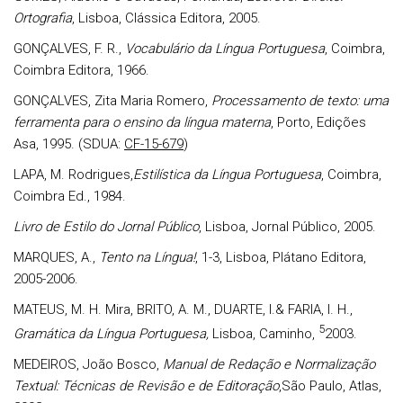
Ortografia
, Lisboa, Clássica Editora, 2005.
GONÇALVES, F. R.,
Vocabulário da Língua Portuguesa
, Coimbra,
Coimbra Editora, 1966.
GONÇALVES, Zita Maria Romero,
Processamento de texto: uma
ferramenta para o ensino da língua materna
, Porto, Edições
Asa, 1995. (SDUA:
CF-15-679
)
LAPA, M. Rodrigues,
Estilística da Língua Portuguesa
, Coimbra,
Coimbra Ed., 1984.
Livro de Estilo do Jornal Público
, Lisboa, Jornal Público, 2005.
MARQUES, A.,
Tento na Língua!
, 1-3, Lisboa, Plátano Editora,
2005-2006.
MATEUS, M. H. Mira, BRITO, A. M., DUARTE, I.& FARIA, I. H.,
5
Gramática da Língua Portuguesa,
Lisboa, Caminho,
2003.
MEDEIROS, João Bosco,
Manual de Redação e Normalização
Textual: Técnicas de Revisão e de Editoração
,São Paulo, Atlas,