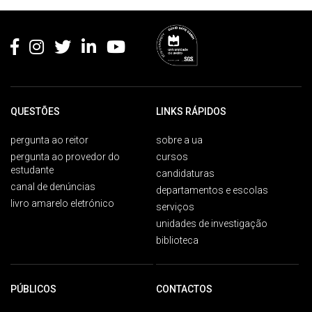
Rodapé
QUESTÕES
LINKS RÁPIDOS
pergunta ao reitor
sobre a ua
pergunta ao provedor do
cursos
estudante
candidaturas
canal de denúncias
departamentos e escolas
livro amarelo eletrónico
serviços
unidades de investigação
biblioteca
PÚBLICOS
CONTACTOS