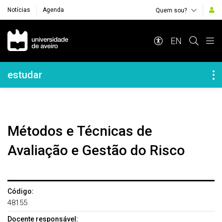
Notícias
Agenda
Quem sou?
Navegação Principal
EN
Navegação Lateral
estudar
Métodos e Técnicas de
Avaliação e Gestão do Risco
Código:
48155
Docente responsável: