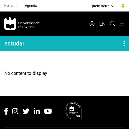
Notícias
Agenda
Quem sou?
Navegação Principal
EN
Navegação Lateral
estudar
No content to display
Rodapé