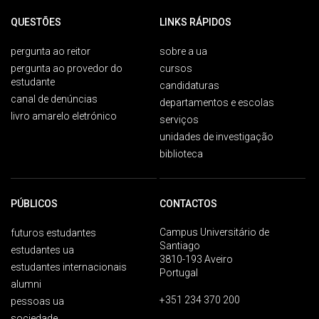
QUESTÕES
LINKS RÁPIDOS
pergunta ao reitor
sobre a ua
pergunta ao provedor do
cursos
estudante
candidaturas
canal de denúncias
departamentos e escolas
livro amarelo eletrónico
serviços
unidades de investigação
biblioteca
PÚBLICOS
CONTACTOS
Campus Universitário de
futuros estudantes
Santiago
estudantes ua
3810-193 Aveiro
estudantes internacionais
Portugal
alumni
+351 234 370 200
pessoas ua
sociedade