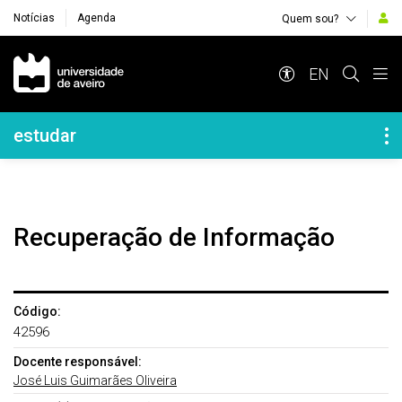
Notícias
Agenda
Quem sou?
Navegação Principal
EN
Navegação Lateral
estudar
Recuperação de Informação
Código:
42596
Docente responsável:
José Luis Guimarães Oliveira