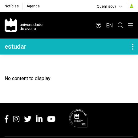
Notícias
Agenda
Quem sou?
Navegação Principal
EN
Navegação Lateral
estudar
No content to display
Rodapé