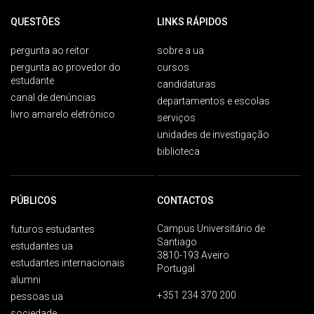
QUESTÕES
LINKS RÁPIDOS
pergunta ao reitor
sobre a ua
pergunta ao provedor do
cursos
estudante
candidaturas
canal de denúncias
departamentos e escolas
livro amarelo eletrónico
serviços
unidades de investigação
biblioteca
PÚBLICOS
CONTACTOS
Campus Universitário de
futuros estudantes
Santiago
estudantes ua
3810-193 Aveiro
estudantes internacionais
Portugal
alumni
+351 234 370 200
pessoas ua
sociedade