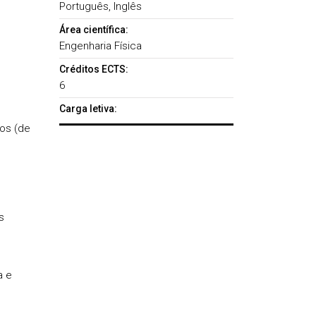
Português, Inglês
Área científica:
Engenharia Física
Créditos ECTS:
6
Carga letiva:
os (de
s
a e