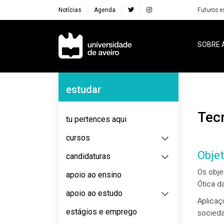
Notícias
Agenda
Futuros e
Navegação Principal
SOBRE 
Navegação Lateral
estudar
Te
tu pertences aqui
cursos
Objet
candidaturas
Os obje
apoio ao ensino
Ótica d
apoio ao estudo
Aplicaç
estágios e emprego
socied