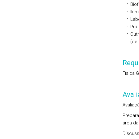
Biof
Ilum
Labo
Prát
Out
(de
Requi
Física 
Aval
Avaliaç
Prepara
área da
Discussã