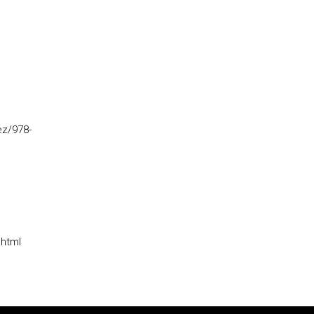
ez/978-
.html