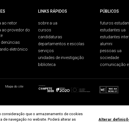
ES
LINKS RÁPIDOS
PÚBLICOS
 ao reitor
sobre a ua
futuros estudan
a ao provedor do
cursos
estudantes ua
te
candidaturas
estudantes inte
e denúncias
departamentos e escolas
alumni
arelo eletrónico
serviços
pessoas ua
unidades de investigação
sociedade
biblioteca
comunicação e
Mapa do site
r em consideração que o armazenamento de cookies
ria de navegação no website. Poderá alterar as
Alterar definiç