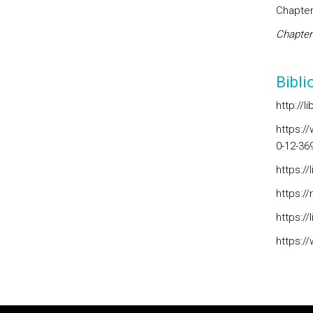
Chapter
Chapter
Bibl
http://l
https:/
0-12-36
https:/
https:/
https:/
https:/
Rodapé