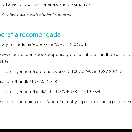
 6. Novel photonics materials and plasmonics
 7
. other topics with student’s interest
iografia recomendada
ibrary.nuft.edu.ua/ebook/file/Vo-Dinh2003.pdf
/www.elsevier.com/books/specialty-optical-fibers-handbook/mend
9406-5
/link.springer.com/referencework/10.1007%2F978-0-387-30420-5
/ria.ua.pt/handle/10773/12218
/link.springer.com/book/10.1007%2F978-1-4419-7380-1
/world-of-photonics.com/about/industry-topics/technologies/index