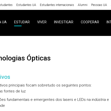
studantes
Estudantes UA
Estudantes internacionais
Alumni
Pessoas UA
A UA
ESTUDAR
VIVER
INVESTIGAR
COOPERAR
IN
cnologias Ópticas
ivos
tivos principais focam sobretudo os seguintes pontos:
as fontes de luz
ões fundamentais e emergentes dos lasers e LEDs na indústria e
ade