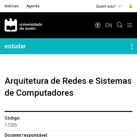
Notícias
Agenda
Quem sou?
Navegação Principal
EN
Navegação Lateral
estudar
Arquitetura de Redes e Sistemas
de Computadores
Código:
17205
Docente responsável: