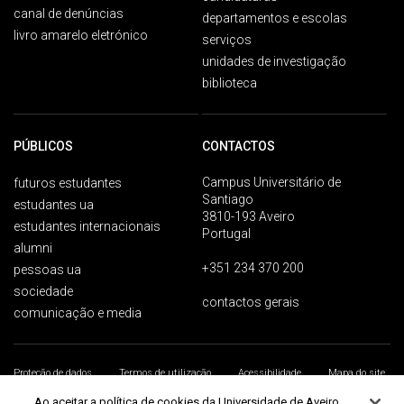
canal de denúncias
departamentos e escolas
livro amarelo eletrónico
serviços
unidades de investigação
biblioteca
PÚBLICOS
CONTACTOS
Campus Universitário de
futuros estudantes
Santiago
estudantes ua
3810-193 Aveiro
estudantes internacionais
Portugal
alumni
+351 234 370 200
pessoas ua
sociedade
contactos gerais
comunicação e media
Proteção de dados
Termos de utilização
Acessibilidade
Mapa do site
Universidade de Aveiro 2026
Ao aceitar a política de cookies da Universidade de Aveiro