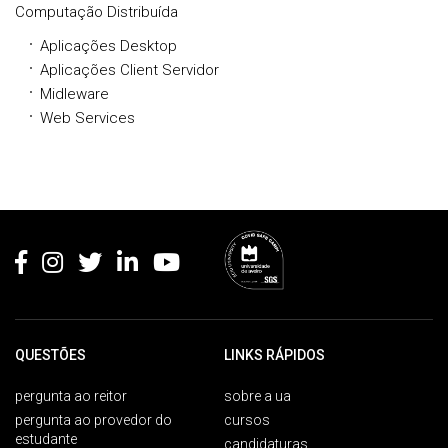
Computação Distribuída
Aplicações Desktop
Aplicações Client Servidor
Midleware
Web Services
Rodapé
QUESTÕES
LINKS RÁPIDOS
pergunta ao reitor
sobre a ua
pergunta ao provedor do
cursos
estudante
candidaturas