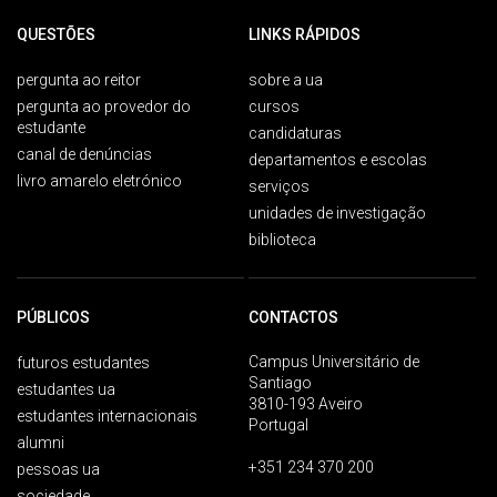
QUESTÕES
LINKS RÁPIDOS
pergunta ao reitor
sobre a ua
pergunta ao provedor do
cursos
estudante
candidaturas
canal de denúncias
departamentos e escolas
livro amarelo eletrónico
serviços
unidades de investigação
biblioteca
PÚBLICOS
CONTACTOS
Campus Universitário de
futuros estudantes
Santiago
estudantes ua
3810-193 Aveiro
estudantes internacionais
Portugal
alumni
+351 234 370 200
pessoas ua
sociedade