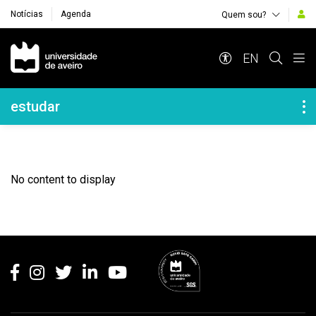
Notícias
Agenda
Quem sou?
Navegação Principal
EN
Navegação Lateral
estudar
No content to display
Rodapé