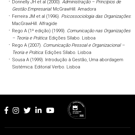
Donnelly
JH et al (2000).
Administração – Princípios de
Gestão Empresarial
: McGrawHill. Amadora
Ferreira
JM et al (1996).
Psicossociologia das Organizações
:
MacGrawHill. Alfragide
Rego
A (1ª edição) (1999).
Comunicação nas Organizações
– Teoria e Prática
: Edições Sílabo. Lisboa
Rego
A (2007).
Comunicação Pessoal e Organizacional –
Teoria e Prática
: Edições Sílabo. Lisboa
Sousa
A (1999). Introdução à Gestão, Uma abordagem
Sistémica: Editorial Verbo. Lisboa
Rodapé