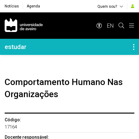
Notícias
Agenda
Quem sou?
Navegação Principal
EN
Navegação Lateral
estudar
Comportamento Humano Nas
Organizações
Código:
17164
Docente responsável: