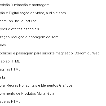
osição iluminação e montagem
ição e Digitalização de vídeo, audio e som
em “on-line” e “off-line”
ições e efeitos especiais.
ização, locução e dobragem de som.
Key.
rodução e passagem para suporte magnético, Cd-rom ou Web
ção ao HTML
 Páginas HTML
inks
porar Regras Horizontais e Elementos Gráficos
lvimento de Produtos Multimédia
 Tabelas HTML