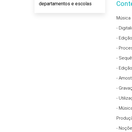
Cont
departamentos e escolas
Música 
- Digit
- Ediçã
- Proce
- Sequê
- Ediçã
- Amos
- Grava
- Utili
- Músic
Produç
- Noçõe