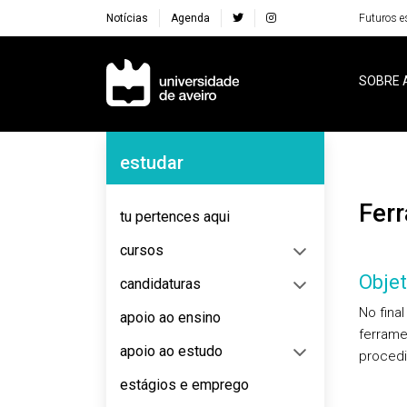
Notícias
Agenda
Futuros e
Navegação Principal
SOBRE 
Navegação Lateral
estudar
Fe
tu pertences aqui
cursos
Objet
candidaturas
No fina
apoio ao ensino
ferrame
apoio ao estudo
procedi
estágios e emprego