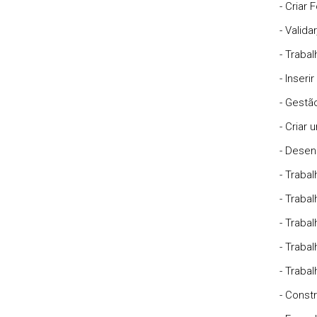
- Criar 
- Valida
- Traba
- Inser
- Gestã
- Criar
- Desen
- Traba
- Traba
- Trabal
- Traba
- Traba
- Const