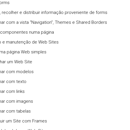
Forms
r, recolher e distribuir informação proveniente de forms
lhar com a vista “Navigation”, Themes e Shared Borders
ir componentes numa página
o e manutenção de Web Sites
 uma página Web simples
har um Web Site
lhar com modelos
lhar com texto
har com links
lhar com imagens
lhar com tabelas
ruir um Site com Frames