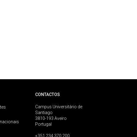
CONTACTOS
Campus Universitário de
tes
Santiago
3810-193 Aveiro
rnacionais
Portugal
+351 234 370 200