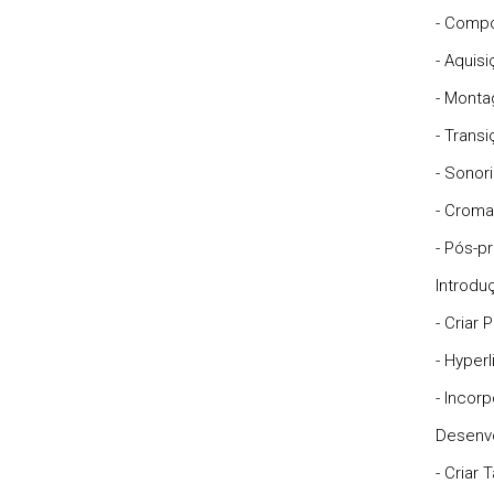
- Comp
- Aquis
- Montag
- Trans
- Sonor
- Croma
- Pós-p
Introdu
- Criar
- Hyperl
- Incor
Desenvo
- Criar