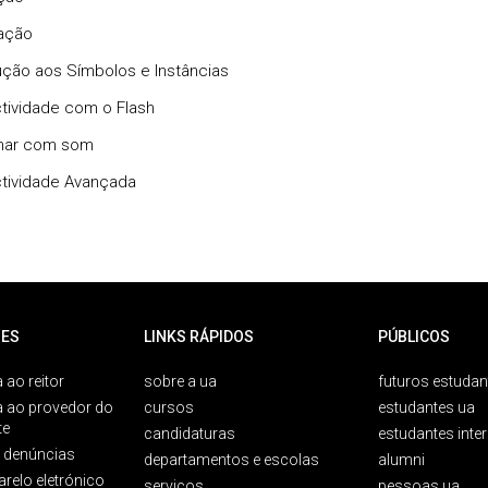
cação
dução aos Símbolos e Instâncias
actividade com o Flash
lhar com som
actividade Avançada
ES
LINKS RÁPIDOS
PÚBLICOS
 ao reitor
sobre a ua
futuros estudan
a ao provedor do
cursos
estudantes ua
te
candidaturas
estudantes inte
e denúncias
departamentos e escolas
alumni
arelo eletrónico
serviços
pessoas ua