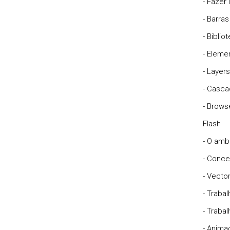
- Fazer
- Barra
- Biblio
- Eleme
- Layers
- Casca
- Brows
Flash
- O amb
- Conce
- Vecto
- Trabal
- Traba
- Anima