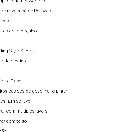
 Upload de um Web Site
s de navegação e Rollovers
tecas
ntos de cabeçalho
ding Style Sheets
er de destino
iente Flash
itos básicos de desenhar e pintar
res num só layer
har com múltiplos layers
lhar com texto
ção