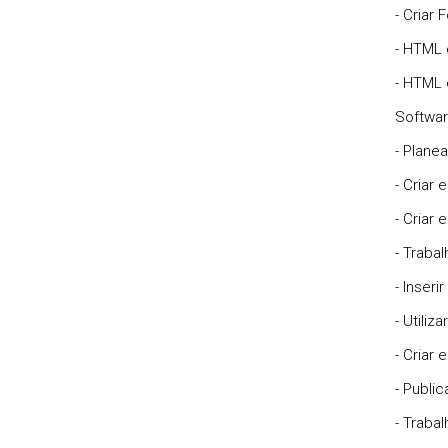
- Criar
- HTML
- HTML 
Softwa
- Plane
- Criar 
- Criar 
- Traba
- Inser
- Utili
- Criar e
- Publi
- Traba