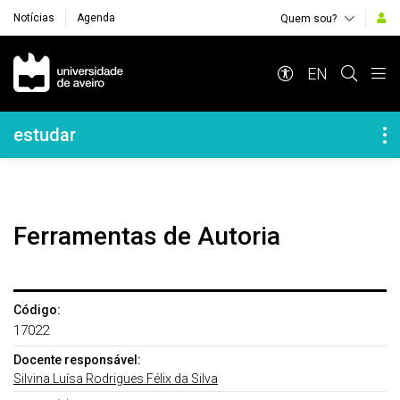
Notícias
Agenda
Quem sou?
Navegação Principal
EN
Navegação Lateral
estudar
Ferramentas de Autoria
Código:
17022
Docente responsável:
Silvina Luísa Rodrigues Félix da Silva