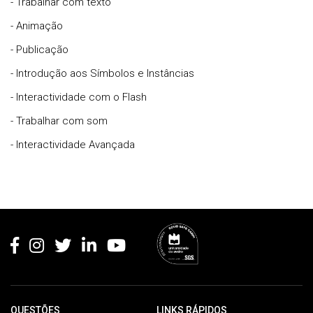
- Trabalhar com texto
- Animação
- Publicação
- Introdução aos Símbolos e Instâncias
- Interactividade com o Flash
- Trabalhar com som
- Interactividade Avançada
Rodapé
QUESTÕES
LINKS RÁPIDOS