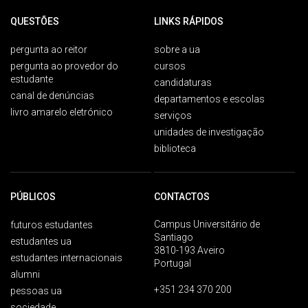
QUESTÕES
LINKS RÁPIDOS
pergunta ao reitor
sobre a ua
pergunta ao provedor do
cursos
estudante
candidaturas
canal de denúncias
departamentos e escolas
livro amarelo eletrónico
serviços
unidades de investigação
biblioteca
PÚBLICOS
CONTACTOS
Campus Universitário de
futuros estudantes
Santiago
estudantes ua
3810-193 Aveiro
estudantes internacionais
Portugal
alumni
+351 234 370 200
pessoas ua
sociedade