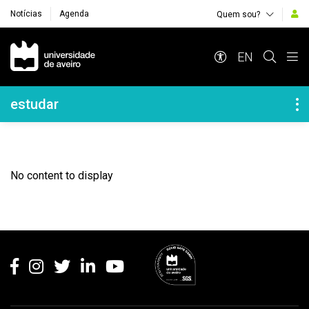
Notícias
Agenda
Quem sou?
Navegação Principal
EN
Navegação Lateral
estudar
No content to display
Rodapé