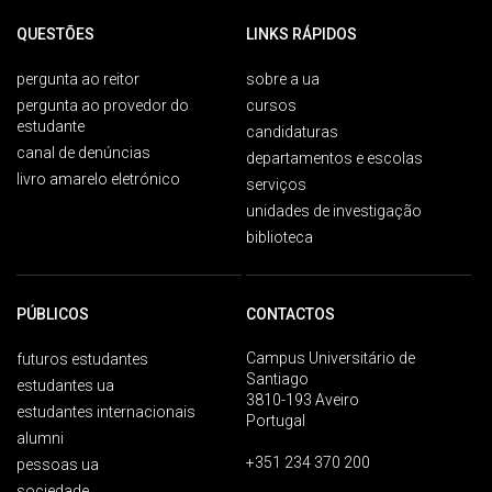
QUESTÕES
LINKS RÁPIDOS
pergunta ao reitor
sobre a ua
pergunta ao provedor do
cursos
estudante
candidaturas
canal de denúncias
departamentos e escolas
livro amarelo eletrónico
serviços
unidades de investigação
biblioteca
PÚBLICOS
CONTACTOS
Campus Universitário de
futuros estudantes
Santiago
estudantes ua
3810-193 Aveiro
estudantes internacionais
Portugal
alumni
+351 234 370 200
pessoas ua
sociedade