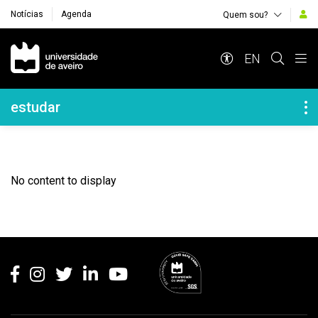
Notícias
Agenda
Quem sou?
Navegação Principal
EN
Navegação Lateral
estudar
No content to display
Rodapé