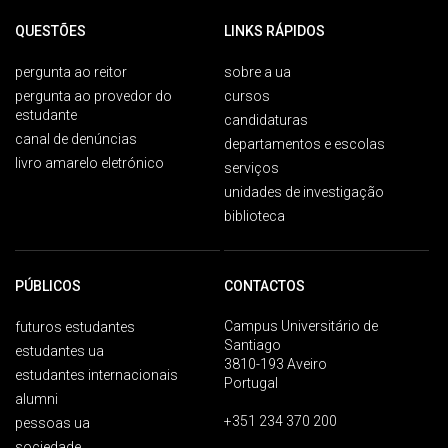
QUESTÕES
LINKS RÁPIDOS
pergunta ao reitor
sobre a ua
pergunta ao provedor do
cursos
estudante
candidaturas
canal de denúncias
departamentos e escolas
livro amarelo eletrónico
serviços
unidades de investigação
biblioteca
PÚBLICOS
CONTACTOS
Campus Universitário de
futuros estudantes
Santiago
estudantes ua
3810-193 Aveiro
estudantes internacionais
Portugal
alumni
+351 234 370 200
pessoas ua
sociedade