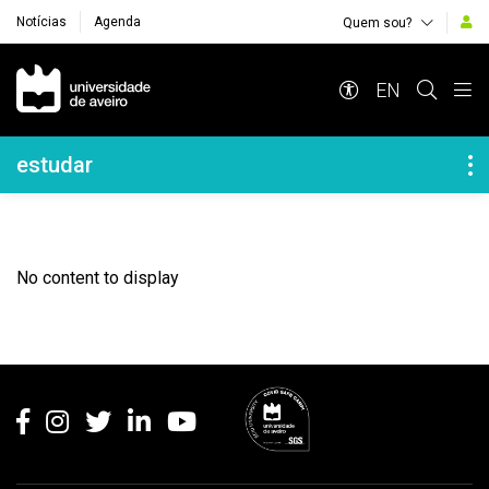
Notícias
Agenda
Quem sou?
Navegação Principal
EN
Navegação Lateral
estudar
No content to display
Rodapé