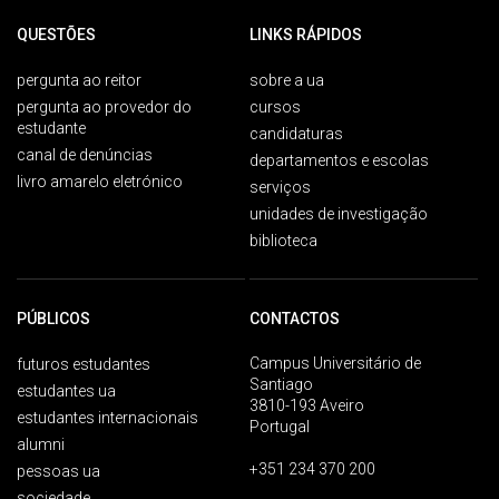
QUESTÕES
LINKS RÁPIDOS
pergunta ao reitor
sobre a ua
pergunta ao provedor do
cursos
estudante
candidaturas
canal de denúncias
departamentos e escolas
livro amarelo eletrónico
serviços
unidades de investigação
biblioteca
PÚBLICOS
CONTACTOS
Campus Universitário de
futuros estudantes
Santiago
estudantes ua
3810-193 Aveiro
estudantes internacionais
Portugal
alumni
+351 234 370 200
pessoas ua
sociedade