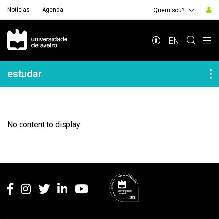
Notícias
Agenda
Quem sou?
Navegação Principal
EN
Navegação Lateral
estudar
No content to display
Rodapé