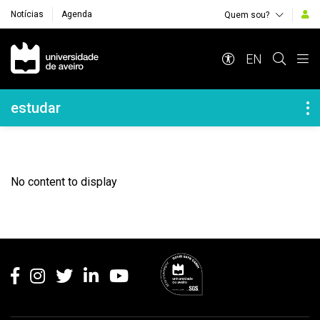
Notícias
Agenda
Quem sou?
Navegação Principal
EN
Navegação Lateral
estudar
No content to display
Rodapé