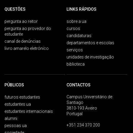
QUESTÕES
LINKS RÁPIDOS
pergunta ao reitor
sobre a ua
pergunta ao provedor do
cursos
estudante
candidaturas
canal de denúncias
departamentos e escolas
livro amarelo eletrónico
serviços
unidades de investigação
biblioteca
PÚBLICOS
CONTACTOS
Campus Universitário de
futuros estudantes
Santiago
estudantes ua
3810-193 Aveiro
estudantes internacionais
Portugal
alumni
+351 234 370 200
pessoas ua
sociedade