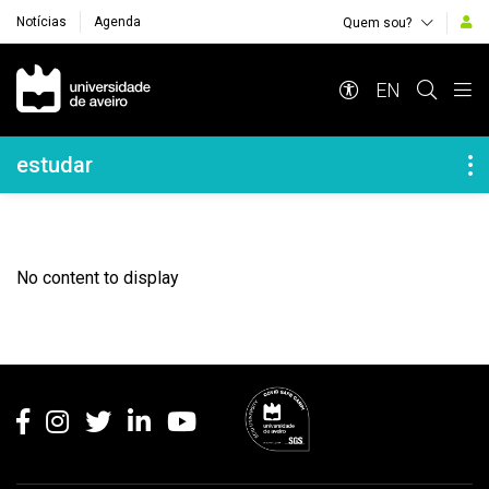
Notícias
Agenda
Quem sou?
Navegação Principal
EN
Navegação Lateral
estudar
No content to display
Rodapé