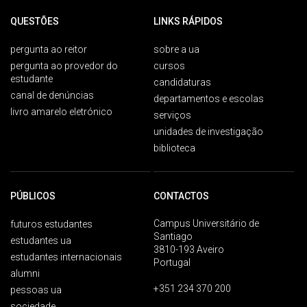
QUESTÕES
LINKS RÁPIDOS
pergunta ao reitor
sobre a ua
pergunta ao provedor do
cursos
estudante
candidaturas
canal de denúncias
departamentos e escolas
livro amarelo eletrónico
serviços
unidades de investigação
biblioteca
PÚBLICOS
CONTACTOS
Campus Universitário de
futuros estudantes
Santiago
estudantes ua
3810-193 Aveiro
estudantes internacionais
Portugal
alumni
+351 234 370 200
pessoas ua
sociedade