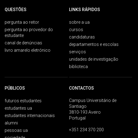
QUESTÕES
LINKS RÁPIDOS
pergunta ao reitor
sobre a ua
pergunta ao provedor do
cursos
estudante
candidaturas
canal de denúncias
departamentos e escolas
livro amarelo eletrónico
serviços
unidades de investigação
biblioteca
PÚBLICOS
CONTACTOS
Campus Universitário de
futuros estudantes
Santiago
estudantes ua
3810-193 Aveiro
estudantes internacionais
Portugal
alumni
+351 234 370 200
pessoas ua
sociedade