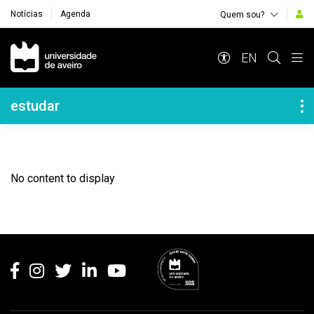
Notícias
Agenda
Quem sou?
Navegação Principal
EN
Navegação Lateral
estudar
No content to display
Rodapé