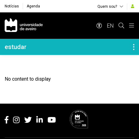
Notícias
Agenda
Quem sou?
Navegação Principal
EN
Navegação Lateral
estudar
No content to display
Rodapé