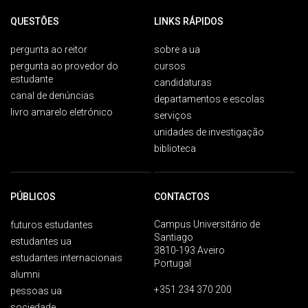
QUESTÕES
LINKS RÁPIDOS
pergunta ao reitor
sobre a ua
pergunta ao provedor do
cursos
estudante
candidaturas
canal de denúncias
departamentos e escolas
livro amarelo eletrónico
serviços
unidades de investigação
biblioteca
PÚBLICOS
CONTACTOS
Campus Universitário de
futuros estudantes
Santiago
estudantes ua
3810-193 Aveiro
estudantes internacionais
Portugal
alumni
+351 234 370 200
pessoas ua
sociedade