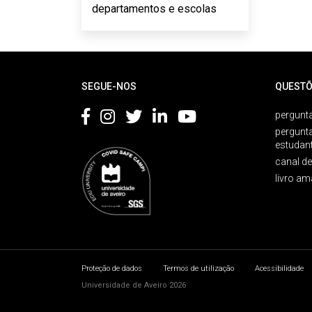
departamentos e escolas
Rodapé
SEGUE-NOS
QUESTÕ
pergunta
pergunt
estudan
canal d
livro am
Proteção de dados
Termos de utilização
Acessibilidade
Universidade de Aveiro 2026