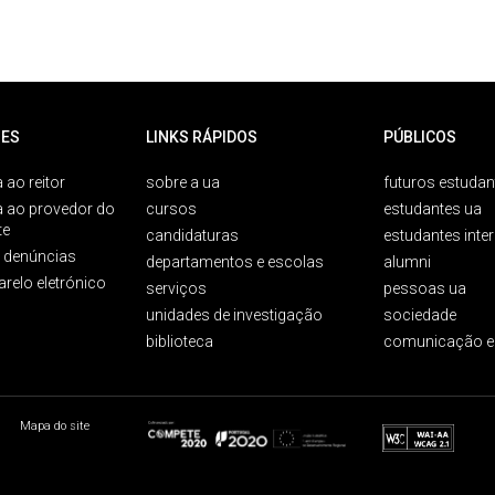
ES
LINKS RÁPIDOS
PÚBLICOS
 ao reitor
sobre a ua
futuros estudan
a ao provedor do
cursos
estudantes ua
te
candidaturas
estudantes inte
e denúncias
departamentos e escolas
alumni
arelo eletrónico
serviços
pessoas ua
unidades de investigação
sociedade
biblioteca
comunicação e
Mapa do site