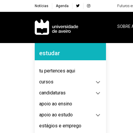
Notícias
Agenda
Futuros e
Navegação Principal
SOBRE 
Navegação Lateral
estudar
No content to display
tu pertences aqui
cursos
candidaturas
apoio ao ensino
apoio ao estudo
estágios e emprego