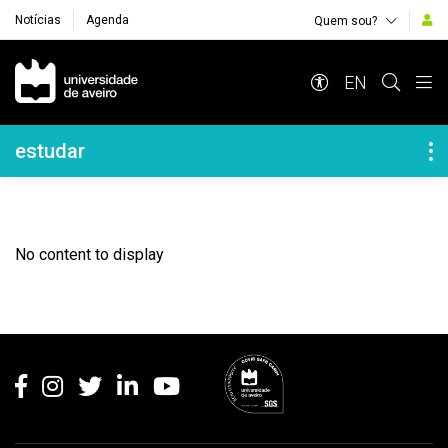
Notícias
Agenda
Quem sou?
Navegação Principal
EN
Navegação Lateral
estudar
No content to display
Rodapé