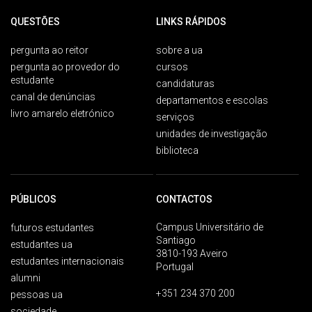
QUESTÕES
LINKS RÁPIDOS
pergunta ao reitor
sobre a ua
pergunta ao provedor do
cursos
estudante
candidaturas
canal de denúncias
departamentos e escolas
livro amarelo eletrónico
serviços
unidades de investigação
biblioteca
PÚBLICOS
CONTACTOS
Campus Universitário de
futuros estudantes
Santiago
estudantes ua
3810-193 Aveiro
estudantes internacionais
Portugal
alumni
+351 234 370 200
pessoas ua
sociedade