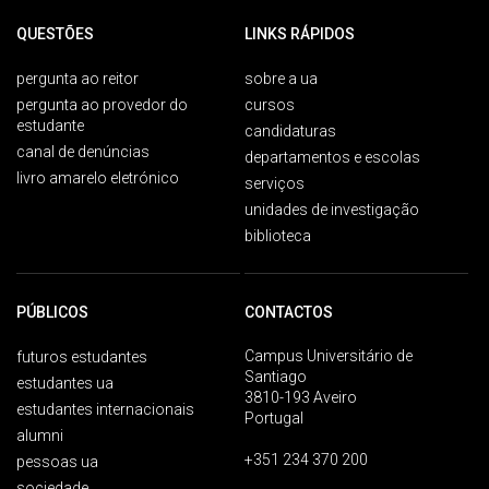
QUESTÕES
LINKS RÁPIDOS
pergunta ao reitor
sobre a ua
pergunta ao provedor do
cursos
estudante
candidaturas
canal de denúncias
departamentos e escolas
livro amarelo eletrónico
serviços
unidades de investigação
biblioteca
PÚBLICOS
CONTACTOS
Campus Universitário de
futuros estudantes
Santiago
estudantes ua
3810-193 Aveiro
estudantes internacionais
Portugal
alumni
+351 234 370 200
pessoas ua
sociedade