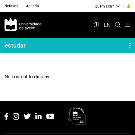
Notícias
Agenda
Quem sou?
Navegação Principal
EN
Navegação Lateral
estudar
No content to display
Rodapé