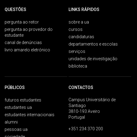
QUESTÕES
LINKS RÁPIDOS
pergunta ao reitor
sobre a ua
pergunta ao provedor do
cursos
estudante
candidaturas
canal de denúncias
departamentos e escolas
livro amarelo eletrónico
serviços
unidades de investigação
biblioteca
PÚBLICOS
CONTACTOS
Campus Universitário de
futuros estudantes
Santiago
estudantes ua
3810-193 Aveiro
estudantes internacionais
Portugal
alumni
+351 234 370 200
pessoas ua
sociedade