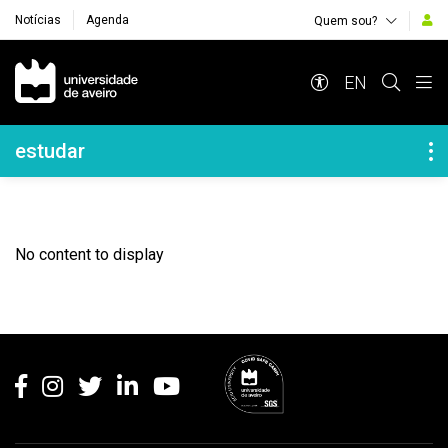
Notícias
Agenda
Quem sou?
Navegação Principal
EN
Navegação Lateral
estudar
No content to display
Rodapé