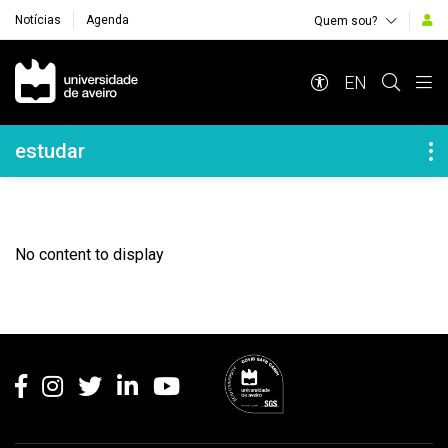
Notícias
Agenda
Quem sou?
Navegação Principal
EN
Navegação Lateral
estudar
No content to display
Rodapé