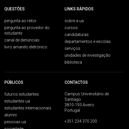
QUESTÕES
LINKS RÁPIDOS
pergunta ao reitor
sobre a ua
pergunta ao provedor do
cursos
estudante
candidaturas
canal de denúncias
departamentos e escolas
livro amarelo eletrónico
serviços
unidades de investigação
biblioteca
PÚBLICOS
CONTACTOS
Campus Universitário de
futuros estudantes
Santiago
estudantes ua
3810-193 Aveiro
estudantes internacionais
Portugal
alumni
+351 234 370 200
pessoas ua
sociedade