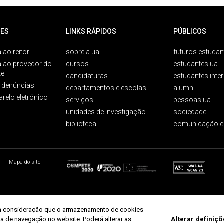
ES
LINKS RÁPIDOS
PÚBLICOS
 ao reitor
sobre a ua
futuros estudan
a ao provedor do
cursos
estudantes ua
te
candidaturas
estudantes inte
e denúncias
departamentos e escolas
alumni
arelo eletrónico
serviços
pessoas ua
unidades de investigação
sociedade
biblioteca
comunicação e
Mapa do site
r em consideração que o armazenamento de cookies
ria de navegação no website. Poderá alterar as
Alterar definiç