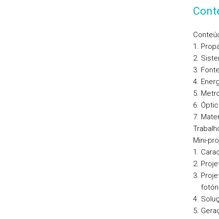
Cont
Conteúd
Propa
Siste
Fonte
Energ
Metro
Ópti
Mater
Trabalho
Mini-pr
Carac
Proje
Proje
fotón
Soluç
Gera