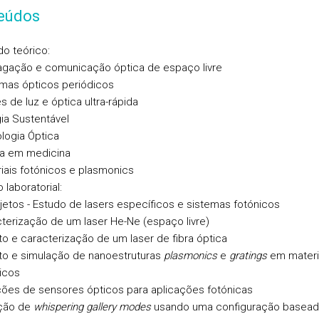
eúdos
o teórico:
gação e comunicação óptica de espaço livre
mas ópticos periódicos
s de luz e óptica ultra-rápida
ia Sustentável
logia Óptica
ca em medicina
iais fotónicos e plasmonics
 laboratorial:
ojetos - Estudo de lasers específicos e sistemas fotónicos
terização de um laser He-Ne (espaço livre)
to e caracterização de um laser de fibra óptica
to e simulação de nanoestruturas
plasmonics
e
gratings
em materi
icos
ões de sensores ópticos para aplicações fotónicas
ção de
whispering gallery modes
usando uma configuração basea