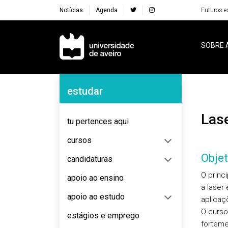
Notícias
Agenda
Futuros e
Navegação Principal
SOBRE 
Navegação Lateral
estudar
Las
tu pertences aqui
cursos
Objet
candidaturas
O princ
apoio ao ensino
a laser
apoio ao estudo
aplicaç
O curso
estágios e emprego
forteme