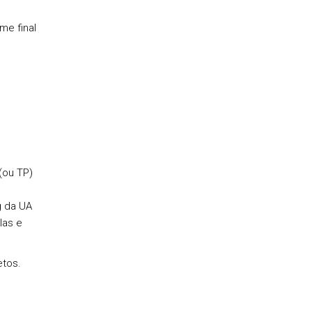
me final
(ou TP)
g da UA
las e
etos.