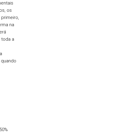
mentais
os, os
primeiro,
urma na
erá
 toda a
a
, quando
 50%