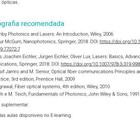
s ópticas.
iografia recomendada
by Photonics and Lasers: An Introduction, Wiley, 2006
ur McGurn, Nanophotonics, Springer, 2018. DOI:
https://doi.org/10.
9-77072-7
 Joachim Eichler, Jürgen Eichler, Oliver Lux, Lasers: Basics, Adva
ications, Springer, 2018. DOI:
https://doi.org/10.1007/978-3-319-998
if Jamro and M. Senior, Optical fiber communications Principles a
tice, 3rd edition, Prentice Hall, 2009
grawal, Fiber optical systems, 4th edition, Wiley, 2010
h e M. Teich, Fundamentals of Photonics, John Wiley & Sons, 1991
l suplementar:
as aulas disponiveis no E-learning.