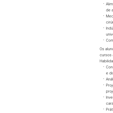
Alim
de a
Med
cirú
Ind
univ
Com
Os alun
cursos 
Habilid
Con
e di
Anál
Proj
proj
Inve
cara
Prát