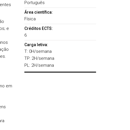
Português
nentes
Área científica:
Física
ão
os; e
Créditos ECTS:
6
unos
Carga letiva:
ação
T: 0H/semana
es.
TP: 2H/semana
PL: 2H/semana
omo em
ens
ara