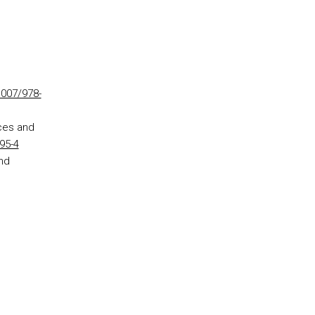
1007/978-
nces and
95-4
nd