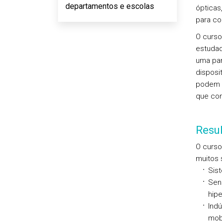
departamentos e escolas
ópticas
para co
O curso
estudad
uma par
disposi
podem a
que con
Resu
O curso
muitos 
Sist
Sen
hipe
Indú
mob