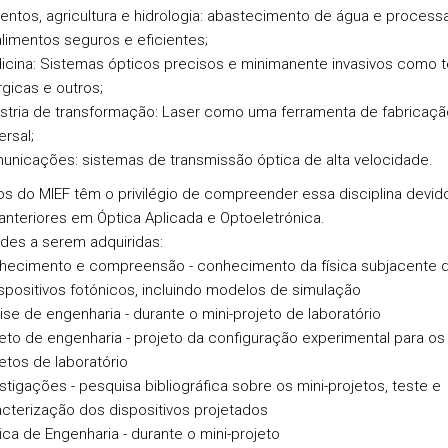
entos, agricultura e hidrologia: abastecimento de água e proces
limentos seguros e eficientes;
icina: Sistemas ópticos precisos e minimanente invasivos como 
rgicas e outros;
ústria de transformação: Laser como uma ferramenta de fabricaçã
ersal;
unicações: sistemas de transmissão óptica de alta velocidade.
os do MIEF têm o privilégio de compreender essa disciplina devid
anteriores em Óptica Aplicada e Optoeletrónica.
ades a serem adquiridas:
hecimento e compreensão - conhecimento da física subjacente d
spositivos fotónicos, incluindo modelos de simulação
ise de engenharia - durante o mini-projeto de laboratório
eto de engenharia - projeto da configuração experimental para os 
etos de laboratório
stigações - pesquisa bibliográfica sobre os mini-projetos, teste e
cterização dos dispositivos projetados
ica de Engenharia - durante o mini-projeto