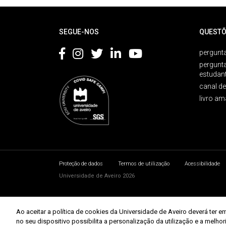
Rodapé
SEGUE-NOS
QUESTÕ
pergunta
pergunt
estudan
canal d
livro am
Proteção de dados
Termos de utilização
Acessibilidade
Universidade de Aveiro 2026
Ao aceitar a política de cookies da Universidade de Aveiro deverá te
no seu dispositivo possibilita a personalização da utilização e a melho