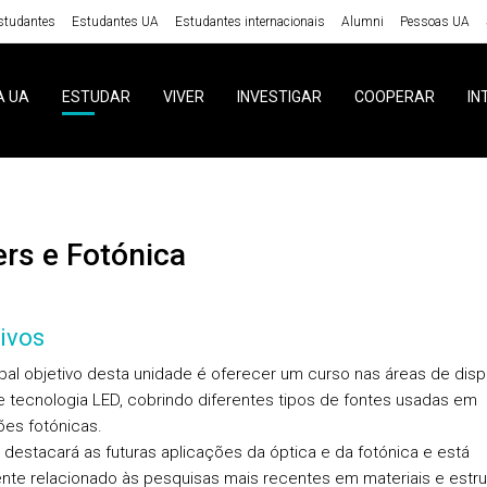
studantes
Estudantes UA
Estudantes internacionais
Alumni
Pessoas UA
A UA
ESTUDAR
VIVER
INVESTIGAR
COOPERAR
IN
ers e Fotónica
ivos
ipal objetivo desta unidade é oferecer um curso nas áreas de disp
 e tecnologia LED, cobrindo diferentes tipos de fontes usadas em
ões fotónicas.
 destacará as futuras aplicações da óptica e da fotónica e está
nte relacionado às pesquisas mais recentes em materiais e estru