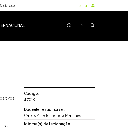
Sociedade
entrar
EN
TERNACIONAL
Código:
ositivos
47919
Docente responsável:
Carlos Alberto Ferreira Marques
Idioma(s) de lecionação:
turas