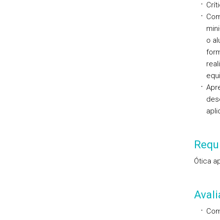
Crít
Com
mini
o al
form
real
equi
Apre
dese
apli
Requi
Ótica a
Aval
Comp