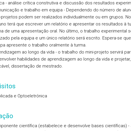
ica - análise crítica construtiva e discussão dos resultados experi
unicação e trabalho em equipa - Dependendo do número de alun
-projetos podem ser realizados individualmente ou em grupos. No 
uno terá que escrever um relatório e apresentar os resultados à t
a de uma apresentação oral. No último, o trabalho experimental s
izado pela equipa e um único relatório será escrito. Espera-se que
pa apresente o trabalho oralmente à turma.
ndizagem ao longo da vida - o trabalho do mini-projeto servirá par
nvolver habilidades de aprendizagem ao longo da vida e projetar
cável, dissertação de mestrado.
sitos
plicada e Optoeletrónica
iação
onente científica (estabelece e desenvolve bases científicas) -