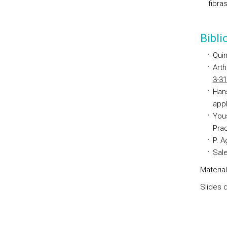
fibra
Bibl
Quim
Arth
3-31
Hans
appl
Yous
Prac
P. A
Sale
Materia
Slides d