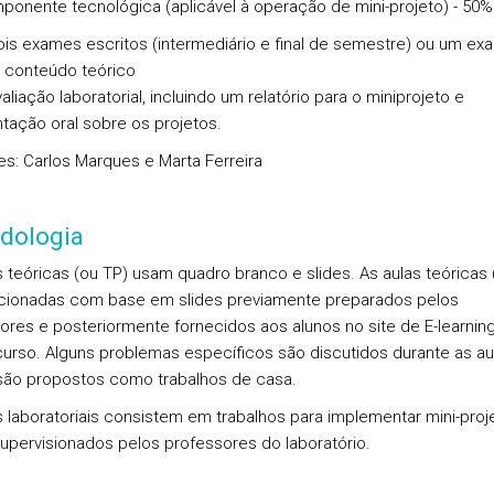
onente tecnológica (aplicável à operação de mini-projeto) - 50%
ois exames escritos (intermediário e final de semestre) ou um exa
 conteúdo teórico
aliação laboratorial, incluindo um relatório para o miniprojeto e
tação oral sobre os projetos.
s: Carlos Marques e Marta Ferreira
dologia
s teóricas (ou TP) usam quadro branco e slides. As aulas teóricas 
cionadas com base em slides previamente preparados pelos
ores e posteriormente fornecidos aos alunos no site de E-learnin
curso. Alguns problemas específicos são discutidos durante as au
são propostos como trabalhos de casa.
s laboratoriais consistem em trabalhos para implementar mini-proj
upervisionados pelos professores do laboratório.