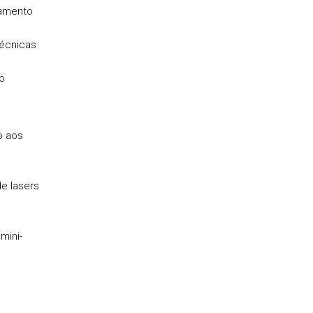
samento
técnicas
o
o aos
e lasers
mini-