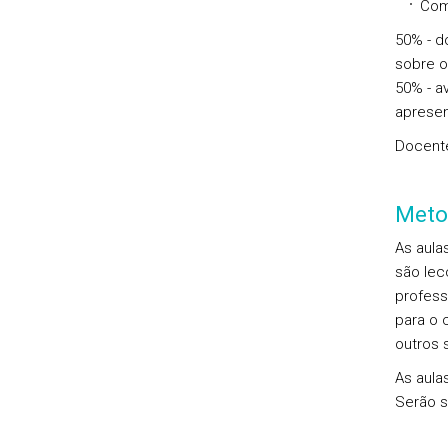
Comp
50% - d
sobre o
50% - av
apresen
Docente
Meto
As aula
são lec
profess
para o 
outros 
As aula
Serão s