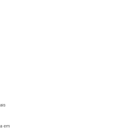
ais
da em