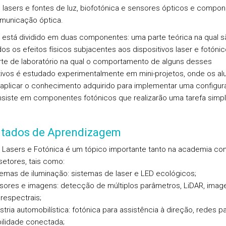
, lasers e fontes de luz, biofotónica e sensores ópticos e compo
municação óptica.
 está dividido em duas componentes: uma parte teórica na qual s
os os efeitos físicos subjacentes aos dispositivos laser e fotónic
te de laboratório na qual o comportamento de alguns desses
tivos é estudado experimentalmente em mini-projetos, onde os al
plicar o conhecimento adquirido para implementar uma configur
siste em componentes fotónicos que realizarão uma tarefa simpl
ltados de Aprendizagem
 Lasers e Fotónica é um tópico importante tanto na academia c
setores, tais como:
emas de iluminação: sistemas de laser e LED ecológicos;
sores e imagens: detecção de múltiplos parâmetros, LiDAR, imag
respectrais;
stria automobilística: fotónica para assistência à direção, redes p
ilidade conectada;