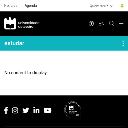
Notícias
Agenda
Quem sou?
Navegação Principal
EN
Navegação Lateral
estudar
No content to display
Rodapé