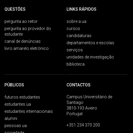
QUESTÕES
LINKS RÁPIDOS
pergunta ao reitor
sobre a ua
pergunta ao provedor do
cursos
estudante
candidaturas
canal de denúncias
departamentos e escolas
livro amarelo eletrónico
serviços
unidades de investigação
biblioteca
PÚBLICOS
CONTACTOS
Campus Universitário de
futuros estudantes
Santiago
estudantes ua
3810-193 Aveiro
estudantes internacionais
Portugal
alumni
+351 234 370 200
pessoas ua
sociedade