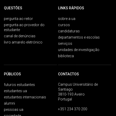
QUESTÕES
LINKS RÁPIDOS
pergunta ao reitor
sobre a ua
pergunta ao provedor do
cursos
estudante
candidaturas
canal de denúncias
departamentos e escolas
livro amarelo eletrónico
serviços
unidades de investigação
biblioteca
PÚBLICOS
CONTACTOS
Campus Universitário de
futuros estudantes
Santiago
estudantes ua
3810-193 Aveiro
estudantes internacionais
Portugal
alumni
+351 234 370 200
pessoas ua
sociedade