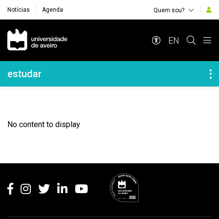
Notícias
Agenda
Quem sou?
Navegação Principal
EN
Navegação Lateral
estudar
No content to display
Rodapé