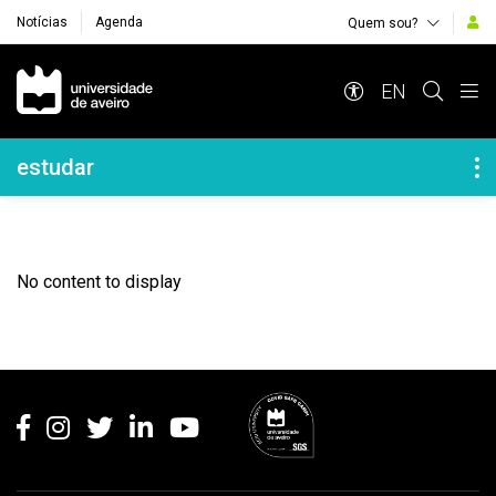
Notícias
Agenda
Quem sou?
Navegação Principal
EN
Navegação Lateral
estudar
No content to display
Rodapé