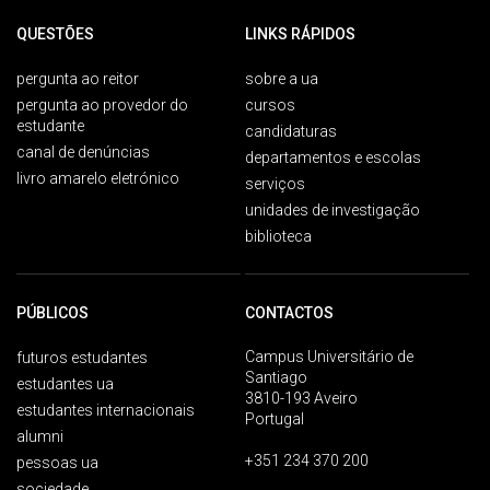
QUESTÕES
LINKS RÁPIDOS
pergunta ao reitor
sobre a ua
pergunta ao provedor do
cursos
estudante
candidaturas
canal de denúncias
departamentos e escolas
livro amarelo eletrónico
serviços
unidades de investigação
biblioteca
PÚBLICOS
CONTACTOS
Campus Universitário de
futuros estudantes
Santiago
estudantes ua
3810-193 Aveiro
estudantes internacionais
Portugal
alumni
+351 234 370 200
pessoas ua
sociedade