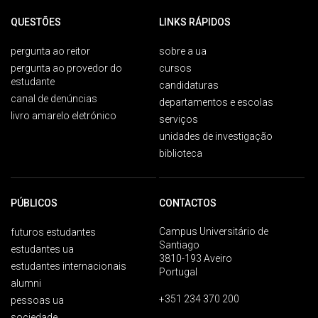
QUESTÕES
LINKS RÁPIDOS
pergunta ao reitor
sobre a ua
pergunta ao provedor do
cursos
estudante
candidaturas
canal de denúncias
departamentos e escolas
livro amarelo eletrónico
serviços
unidades de investigação
biblioteca
PÚBLICOS
CONTACTOS
Campus Universitário de
futuros estudantes
Santiago
estudantes ua
3810-193 Aveiro
estudantes internacionais
Portugal
alumni
+351 234 370 200
pessoas ua
sociedade