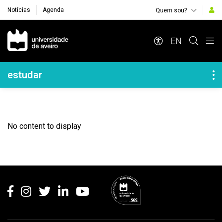
Notícias
Agenda
Quem sou?
Navegação Principal
EN
Navegação Lateral
estudar
No content to display
Rodapé